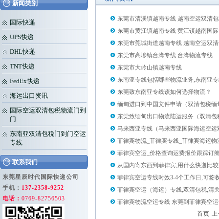
新闻类别
东莞市清溪镇越南专线 越南空运双清
国际快递
东莞市黄江镇越南专线 黄江镇越南国
UPS快递
东莞市莞城街道越南专线 越南空运双
DHL快递
东莞市高埗镇台湾专线 台湾物流专线
TNT快递
东莞市大岭山镇越南专线
东南亚专线包括哪些物流业务,东南亚专
FedEx快递
东莞致东南亚专线该如何选择物流？
海运出口资讯
缅甸进口到中国文件申请（双清包税缅
国际空运双清包税物流门到
东莞致缅甸出口物流陆运服务（双清包
门
马来西亚专线（马来西亚国际海运空运
东南亚双清包税门到门空运
菲律宾物流_菲律宾专线_菲律宾海运物
专线
菲律宾空运_价格查询运费报价跟踪订
联系我们
从国内寄东西到菲律宾,用什么快递比较
东莞星辰时代国际快递公司
菲律宾空运专线时效3-4个工作日,可签
手机：
137-2358-9252
菲律宾空运（海运）专线,双清包税,清关
电话：
0769-82756503
菲律宾物流空运专线 东莞到菲律宾空
首页 