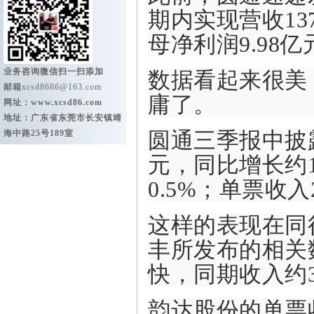
期内实现营收137
母净利润9.98亿
业务咨询微信扫一扫添加
数据看起来很美
邮箱
xcsd8686@163.com
庸了。
网址：
www.xcsd86.com
地址：广东省东莞市长安镇靖
圆通三季报中披
海中路25号189室
元，同比增长约1
0.5%；单票收入
这样的表现在同
丰所发布的相关
快，同期收入约3
韵达股份的单票收