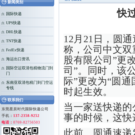
新闻类别
快
国际快递
UPS快递
DHL快递
12月21日，
TNT快递
称，公司中文双
FedEx快递
股有限公司”更
海运出口资讯
司”。同时，该
国际空运双清包税物流门到
门
际”更改为“圆通国
东南亚双清包税门到门空运
专线
时起生效。
联系我们
当一家送快递的
东莞星辰时代国际快递公司
事的时候，这快
手机：
137-2358-9252
电话：
0769-82756503
此前，圆通速递