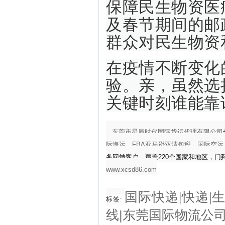
保障民生物资医
及春节期间的邮
群众对民生物资
在疫情不断变化
验。亲，虽然选
关键时刻谁能靠
东莞市星辰时代国际货运代理有限公司
际海运
，
FBA亚马逊双清包税
，
国际空运
务回馈客户，覆盖220个国家和地区，
www.xcsd86.com
国际快递
|
快递
|
标签:
线
|
东莞国际物流公