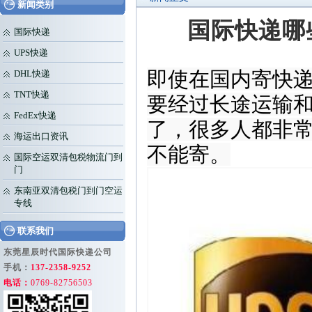
新闻类别
国际快递哪
国际快递
UPS快递
即使在国内寄快
DHL快递
TNT快递
要经过长途运输
FedEx快递
了，很多人都非
海运出口资讯
不能寄。
国际空运双清包税物流门到
门
东南亚双清包税门到门空运
专线
联系我们
东莞星辰时代国际快递公司
手机：
137-2358-9252
电话：
0769-82756503