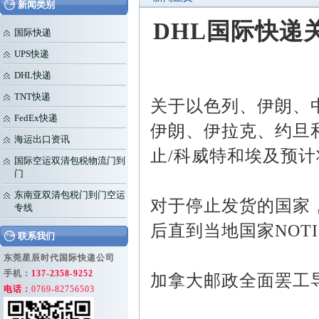
新闻类别
DHL国际快递
国际快递
UPS快递
DHL快递
TNT快递
关于以色列、伊朗、中
FedEx快递
伊朗、伊拉克、约旦和
海运出口资讯
止/科威特和埃及预
国际空运双清包税物流门到
门
东南亚双清包税门到门空运
对于停止发货的国家
专线
后直到当地国家NOT
联系我们
东莞星辰时代国际快递公司
手机：
137-2358-9252
加拿大邮政全面罢工导致
电话：
0769-82756503