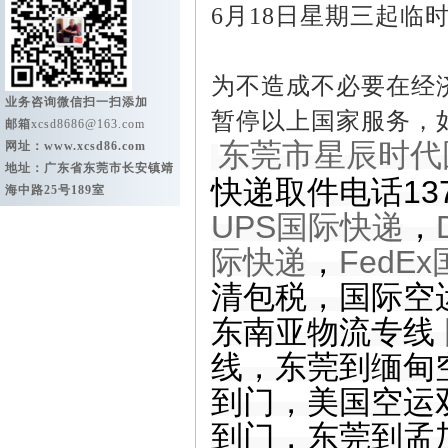
6月18日星期三起临
为不造成不必要在经济
业务咨询微信扫一扫添加
暂停以上国家服务，
邮箱
xcsd8686@163.com
东莞市星辰时代
网址：
www.xcsd86.com
地址：广东省东莞市长安镇靖
快递取件电话137
海中路25号189室
UPS国际快递
，
际快递
，
FedE
清包税
，
国际空
东南亚物流专线
线，东莞到缅甸
到门，美国空运
到门，东莞到孟