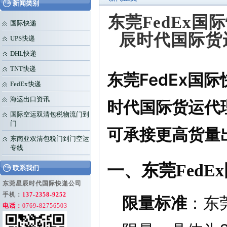
新闻类别
东莞FedEx国
国际快递
辰时代国际货
UPS快递
DHL快递
TNT快递
东莞FedEx国
FedEx快递
海运出口资讯
时代国际货运代
国际空运双清包税物流门到
门
可承接更高货量
东南亚双清包税门到门空运
专线
一、东莞Fed
联系我们
东莞星辰时代国际快递公司
手机：
137-2358-9252
限量标准
：东
电话：
0769-82756503