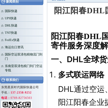
新闻类别
阳江阳春DHL
国际快递
UPS快递
DHL快递
TNT快递
阳江阳春DHL
FedEx快递
寄件服务深度
海运出口资讯
国际空运双清包税物流门到
一、DHL全球
门
东南亚双清包税门到门空运
专线
多式联运网络
联系我们
DHL通过空
东莞星辰时代国际快递公司
手机：
137-2358-9252
电话：
0769-82756503
阳江阳春企业