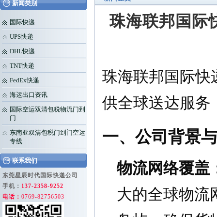
新闻类别
珠海联邦国际
国际快递
UPS快递
DHL快递
TNT快递
珠海联邦国际快
FedEx快递
海运出口资讯
供全球送达服务
国际空运双清包税物流门到
门
一、公司背景
东南亚双清包税门到门空运
专线
联系我们
物流网络覆盖
东莞星辰时代国际快递公司
手机：
137-2358-9252
大的全球物流网
电话：
0769-82756503