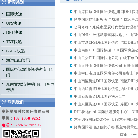
新闻类别
中山港口镇DHL国际快递_港口DHL快
国际快递
跨境国际物流服务 别再犹豫了 优选星
UPS快递
公司名称：东莞市星辰时代货运代理有
DHL快递
中山DHL中外运敦豪国际快递、中山DH
TNT快递
中山市港口镇DHL国际快递_港口DHL
中山南朗DHL国际快递-DHL国际快递公
FedEx快递
中山民众DHL国际快递公司 在线下单 
海运出口资讯
中山五桂山DHL国际快递公司 五桂山
国际空运双清包税物流门到
中山中山港DHL国际快递公司免费上门
门
中山南区街道DHL国际快递_南区DHL
东南亚双清包税门到门空运
中山西区街道DHL国际快递_西区DHL
专线
中山石岐街道DHL国际快递公司
联系我们
中山东区街道DHL国际快递_东区DHL
东莞星辰时代国际快递公司
DHL快递(中山国际快递服务中心) - D
手机：
137-2358-9252
东莞UPS国际快递公司-UPS东莞国际快
电话：
0769-82756503
跨境国际运输超低的价格 货主将要承
首页
上一