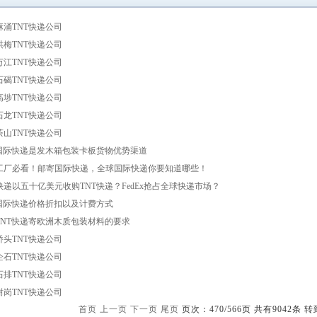
麻涌TNT快递公司
洪梅TNT快递公司
万江TNT快递公司
石碣TNT快递公司
高埗TNT快递公司
石龙TNT快递公司
茶山TNT快递公司
T国际快递是发木箱包装卡板货物优势渠道
工厂必看！邮寄国际快递，全球国际快递你要知道哪些！
快递以五十亿美元收购TNT快递？FedEx抢占全球快递市场？
T国际快递价格折扣以及计费方式
TNT快递寄欧洲木质包装材料的要求
桥头TNT快递公司
企石TNT快递公司
石排TNT快递公司
谢岗TNT快递公司
首页
上一页
下一页
尾页
页次：470/566页 共有9042条 