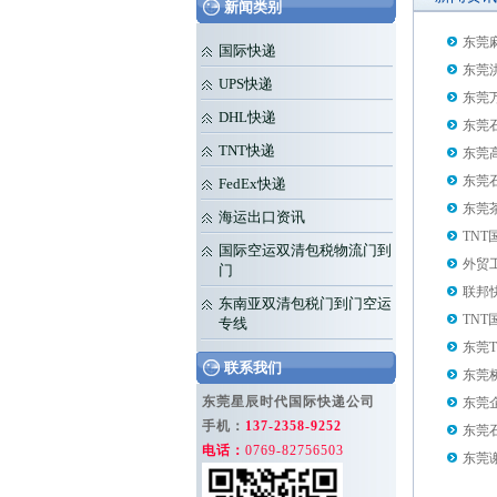
新闻类别
东莞
国际快递
东莞
UPS快递
东莞
DHL快递
东莞
TNT快递
东莞
东莞
FedEx快递
东莞
海运出口资讯
TN
国际空运双清包税物流门到
外贸
门
联邦
东南亚双清包税门到门空运
TN
专线
东莞
联系我们
东莞
东莞星辰时代国际快递公司
东莞
手机：
137-2358-9252
东莞
电话：
0769-82756503
东莞